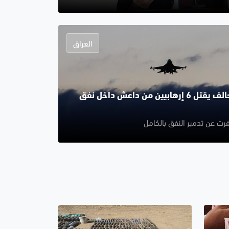
العراق
طيران التحالف يقتل 6 إرهابيين من داعش داخل نفق
رت عن تدمير النفق بالكامل