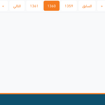
«
السابق
1359
1360
1361
التالي
»