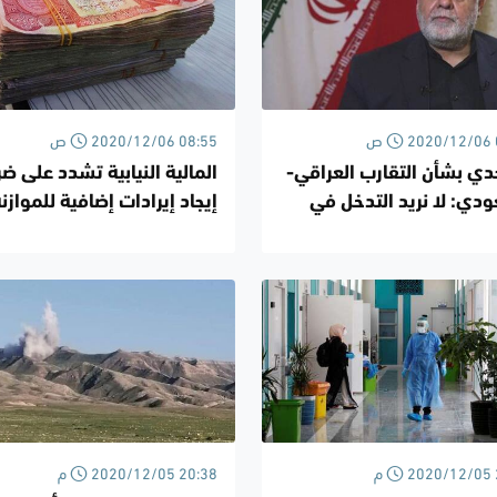
2020 09:31 ص
2020/12/06 08:55 ص
ي بشأن التقارب العراقي-
المالية النيابية تشدد على ض
دي: لا نريد التدخل في
إيجاد إيرادات إضافية للموازن
ت الحكومة العراقية
تجنّباً للإفلاس
2020 20:43 م
2020/12/05 20:38 م