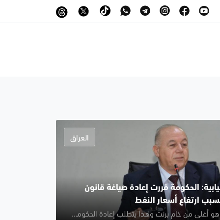
العراق
نيابية: الحكومة قررت إعادة صياغة قانون
بسبب ارتفاع أسعار النفط
خام البصرة هو أغلى من خام برنت وهذا يتطلب إعادة الحكومة صياغة الأرقام الموجودة في الموازنة