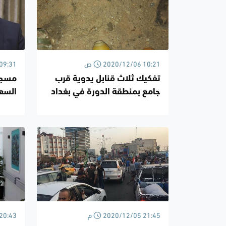
2020/12/06 10:21 ص
/12/06
تفكيك ثلاث قنابل يدوية قرب
مسجد
جامع بمنطقة الدورة في بغداد
السعو
قرارا
2020/12/05 21:45 م
/12/05