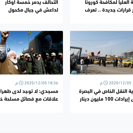
ة العليا لمكافحة كورونا
التحالف يدمر خمسة أوكار
قرارات جديدة .. تعرف
لداعش في جبال مكحول
2020 18:45 م
2020/12/05 18:36 م
ة النقل الخاص في البصرة
مسجدي: لا توجد لدى طهرا
تحقق إيرادات 100 مليون دينار
علاقات مع فصائل مسلحة خا
ً
سياقات الحكومة العراقية