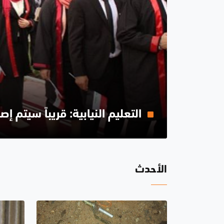
التعليم النيابية: قريباً سيتم إص
الأحدث