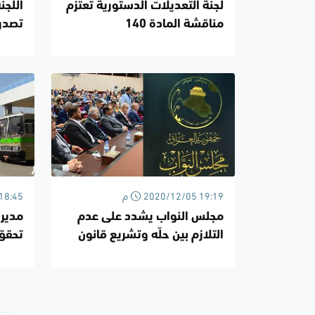
لجنة التعديلات الدستورية تعتزم
اللجن
مناقشة المادة 140
تصدر 
عليها
2020/12/05 19:19 م
/12/05
مجلس النواب يشدد على عدم
مديري
التلازم بين حلّه وتشريع قانون
المحكمة الاتحادية
شهريا