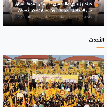
ديندار زيباري والجعفري : لايمكن تقوية العراق
في المحافل الدولية دون مشاركة كوردستان
خاصة في مسالة الحفاظ على مبادئ حقوق الانسان و الالتزام بها
لأحدث