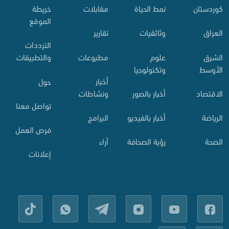
وردستان
نمط الحياة
مقابلات
خريطة
الموقع
لعراق
وثائقيات
تقارير
الترددات
لشرق
علوم
مطبوعات
والتطبيقات
لأوسط
وتكنولوجيا
أخبار
حول
لاقتصاد
أخبار بالصور
ونشاطات
تواصل معنا
لرياضة
أخبار بالفيديو
البرامج
فرص العمل
لصحة
رؤية الصحافة
آراء
إعلانات