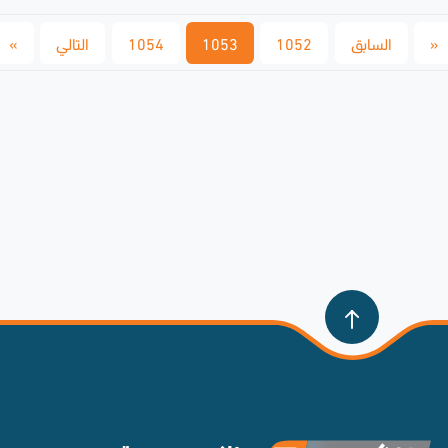
السابق
1052
1053
1054
التالي
»